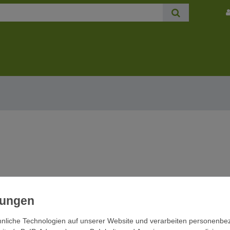
E UND SUPPORT
KUNDENKONTO
g und Versand
Anmelden
nliche Technologien auf unserer Website und verarbeiten personenb
t
Warenkorb anzeigen