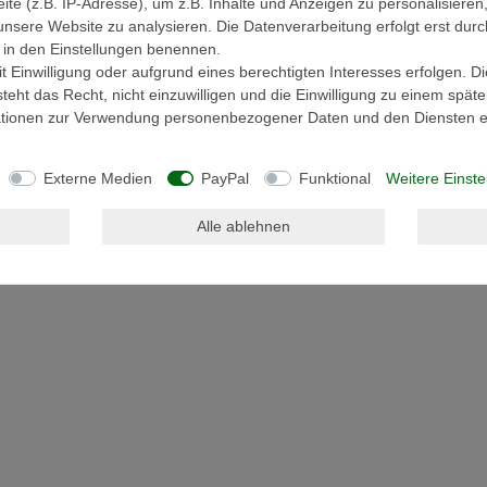
e (z.B. IP-Adresse), um z.B. Inhalte und Anzeigen zu personalisieren
Mein Wunschzettel
unsere Website zu analysieren. Die Datenverarbeitung erfolgt erst durc
Meine Bestellung verfolgen
ir in den Einstellungen benennen.
Hilfe
 Einwilligung oder aufgrund eines berechtigten Interesses erfolgen. D
eht das Recht, nicht einzuwilligen und die Einwilligung zu einem spät
mationen zur Verwendung personenbezogener Daten und den Diensten er
© Copyright 2026 | Alle Rechte vorbehalten.
Realisierung und Umsetzung by
e
Commerce-factory
Externe Medien
PayPal
Funktional
Weitere Einste
Alle ablehnen