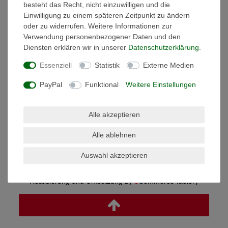
HILFE UND SUPPORT
besteht das Recht, nicht einzuwilligen und die
Einwilligung zu einem späteren Zeitpunkt zu ändern
Zahlung und Versand
oder zu widerrufen. Weitere Informationen zur
Support
Verwendung personenbezogener Daten und den
Diensten erklären wir in unserer
Daten­schutz­erklärung
.
KUNDENKONTO
Anmelden
Essenziell
Statistik
Externe Medien
Warenkorb anzeigen
PayPal
Funktional
Weitere Einstellungen
Mein Wunschzettel
Meine Bestellung verfolgen
Hilfe
Alle akzeptieren
SOCIAL MEDIA
Alle ablehnen
Facebook
Auswahl akzeptieren
© Copyright 2026 | Alle Rechte vorbehalten.
Realisierung und Umsetzung by
e
Commerce-factory